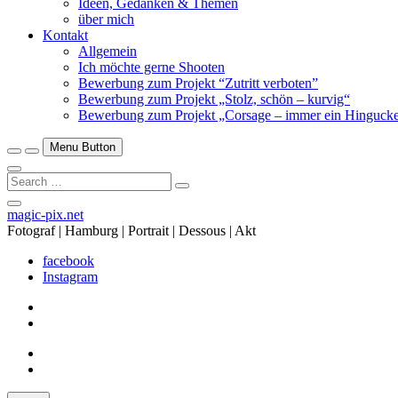
Ideen, Gedanken & Themen
über mich
Kontakt
Allgemein
Ich möchte gerne Shooten
Bewerbung zum Projekt “Zutritt verboten”
Bewerbung zum Projekt „Stolz, schön – kurvig“
Bewerbung zum Projekt „Corsage – immer ein Hingucke
Menu Button
Search
…
Close
magic-pix.net
Side
Fotograf | Hamburg | Portrait | Dessous | Akt
Menu
facebook
Instagram
facebook
Instagram
facebook
Instagram