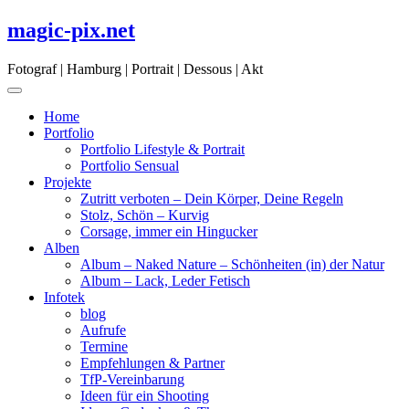
Skip
magic-pix.net
to
content
Fotograf | Hamburg | Portrait | Dessous | Akt
Home
Portfolio
Portfolio Lifestyle & Portrait
Portfolio Sensual
Projekte
Zutritt verboten – Dein Körper, Deine Regeln
Stolz, Schön – Kurvig
Corsage, immer ein Hingucker
Alben
Album – Naked Nature – Schönheiten (in) der Natur
Album – Lack, Leder Fetisch
Infotek
blog
Aufrufe
Termine
Empfehlungen & Partner
TfP-Vereinbarung
Ideen für ein Shooting