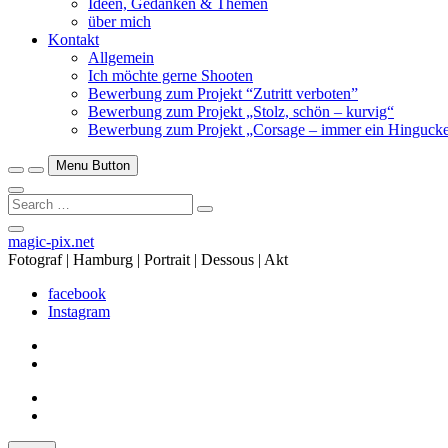
Ideen, Gedanken & Themen
über mich
Kontakt
Allgemein
Ich möchte gerne Shooten
Bewerbung zum Projekt “Zutritt verboten”
Bewerbung zum Projekt „Stolz, schön – kurvig“
Bewerbung zum Projekt „Corsage – immer ein Hingucke
Menu Button
Search
…
Close
magic-pix.net
Side
Fotograf | Hamburg | Portrait | Dessous | Akt
Menu
facebook
Instagram
facebook
Instagram
facebook
Instagram