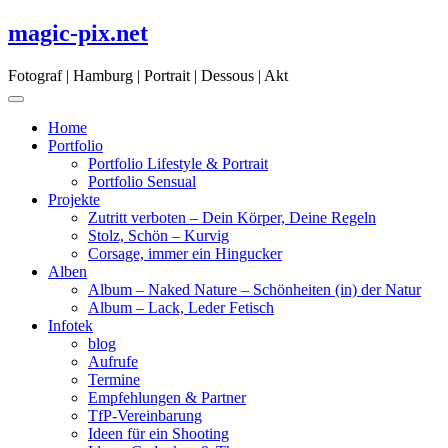
Skip
magic-pix.net
to
content
Fotograf | Hamburg | Portrait | Dessous | Akt
Home
Portfolio
Portfolio Lifestyle & Portrait
Portfolio Sensual
Projekte
Zutritt verboten – Dein Körper, Deine Regeln
Stolz, Schön – Kurvig
Corsage, immer ein Hingucker
Alben
Album – Naked Nature – Schönheiten (in) der Natur
Album – Lack, Leder Fetisch
Infotek
blog
Aufrufe
Termine
Empfehlungen & Partner
TfP-Vereinbarung
Ideen für ein Shooting