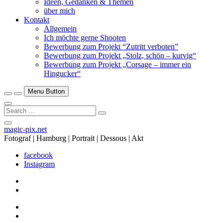
Ideen, Gedanken & Themen
über mich
Kontakt
Allgemein
Ich möchte gerne Shooten
Bewerbung zum Projekt “Zutritt verboten”
Bewerbung zum Projekt „Stolz, schön – kurvig“
Bewerbung zum Projekt „Corsage – immer ein
Hingucker“
Menu Button
Search
…
Close
magic-pix.net
Side
Fotograf | Hamburg | Portrait | Dessous | Akt
Menu
facebook
Instagram
facebook
Instagram
facebook
Instagram