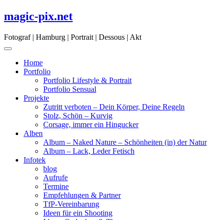
Skip
magic-pix.net
to
content
Fotograf | Hamburg | Portrait | Dessous | Akt
Home
Portfolio
Portfolio Lifestyle & Portrait
Portfolio Sensual
Projekte
Zutritt verboten – Dein Körper, Deine Regeln
Stolz, Schön – Kurvig
Corsage, immer ein Hingucker
Alben
Album – Naked Nature – Schönheiten (in) der Natur
Album – Lack, Leder Fetisch
Infotek
blog
Aufrufe
Termine
Empfehlungen & Partner
TfP-Vereinbarung
Ideen für ein Shooting