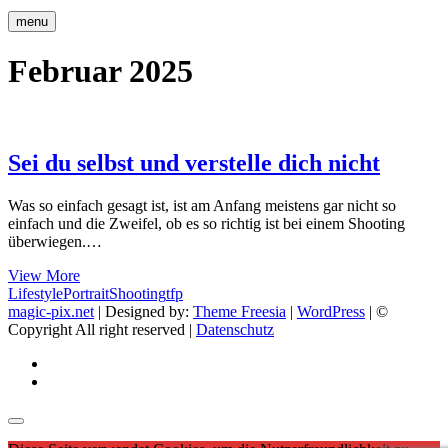
menu
Februar 2025
Sei du selbst und verstelle dich nicht
Was so einfach gesagt ist, ist am Anfang meistens gar nicht so
einfach und die Zweifel, ob es so richtig ist bei einem Shooting
überwiegen.…
Sei
View More
du
Lifestyle
Portrait
Shooting
tfp
selbst
magic-pix.net
| Designed by:
Theme Freesia
|
WordPress
| ©
und
Copyright All right reserved |
Datenschutz
verstelle
facebook
dich
Instagram
nicht