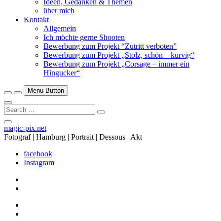
Ideen, Gedanken & Themen
über mich
Kontakt
Allgemein
Ich möchte gerne Shooten
Bewerbung zum Projekt “Zutritt verboten”
Bewerbung zum Projekt „Stolz, schön – kurvig“
Bewerbung zum Projekt „Corsage – immer ein
Hingucker“
Menu Button
Search
…
Close
magic-pix.net
Side
Fotograf | Hamburg | Portrait | Dessous | Akt
Menu
facebook
Instagram
facebook
Instagram
facebook
Instagram