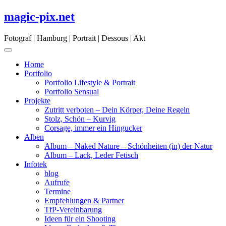
Skip
magic-pix.net
to
content
Fotograf | Hamburg | Portrait | Dessous | Akt
Home
Portfolio
Portfolio Lifestyle & Portrait
Portfolio Sensual
Projekte
Zutritt verboten – Dein Körper, Deine Regeln
Stolz, Schön – Kurvig
Corsage, immer ein Hingucker
Alben
Album – Naked Nature – Schönheiten (in) der Natur
Album – Lack, Leder Fetisch
Infotek
blog
Aufrufe
Termine
Empfehlungen & Partner
TfP-Vereinbarung
Ideen für ein Shooting