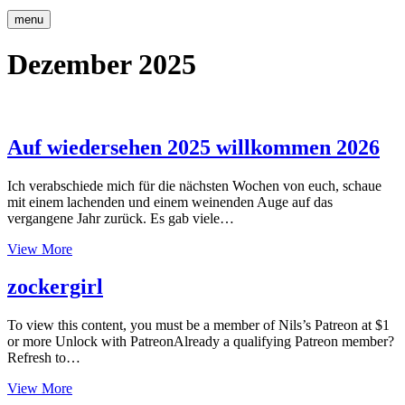
menu
Dezember 2025
Auf wiedersehen 2025 willkommen 2026
Ich verabschiede mich für die nächsten Wochen von euch, schaue
mit einem lachenden und einem weinenden Auge auf das
vergangene Jahr zurück. Es gab viele…
Auf
View More
wiedersehen
2025
zockergirl
willkommen
2026
To view this content, you must be a member of Nils’s Patreon at $1
or more Unlock with PatreonAlready a qualifying Patreon member?
Refresh to…
zockergirl
View More