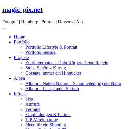
Skip
magic-pix.net
to
content
Fotograf | Hamburg | Portrait | Dessous | Akt
Home
Portfolio
Portfolio Lifestyle & Portrait
Portfolio Sensual
Projekte
Zutritt verboten – Dein Körper, Deine Regeln
Stolz, Schön – Kurvig
Corsage, immer ein Hingucker
Alben
Album – Naked Nature – Schönheiten (in) der Natur
Album – Lack, Leder Fetisch
Infotek
blog
Aufrufe
Termine
Empfehlungen & Partner
TfP-Vereinbarung
Ideen für ein Shooting