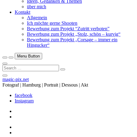
Ideen, Gedanken & Themen
über mich
Kontakt
Allgemein
Ich möchte gerne Shooten
Bewerbung zum Projekt “Zutritt verboten”
Bewerbung zum Projekt „Stolz, schön – kurvig“
Bewerbung zum Projekt „Corsage – immer ein
Hingucker“
Menu Button
Search
…
Close
magic-pix.net
Side
Fotograf | Hamburg | Portrait | Dessous | Akt
Menu
facebook
Instagram
facebook
Instagram
facebook
Instagram