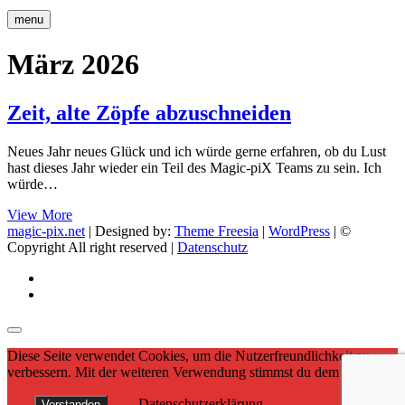
menu
März 2026
Zeit, alte Zöpfe abzuschneiden
Neues Jahr neues Glück und ich würde gerne erfahren, ob du Lust
hast dieses Jahr wieder ein Teil des Magic-piX Teams zu sein. Ich
würde…
Zeit,
View More
alte
magic-pix.net
| Designed by:
Theme Freesia
|
WordPress
| ©
Zöpfe
Copyright All right reserved |
Datenschutz
abzuschneiden
facebook
Instagram
Diese Seite verwendet Cookies, um die Nutzerfreundlichkeit zu
verbessern. Mit der weiteren Verwendung stimmst du dem zu.
Datenschutzerklärung
Verstanden