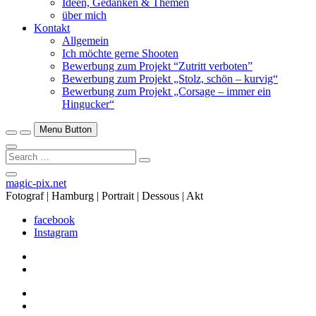
Ideen, Gedanken & Themen
über mich
Kontakt
Allgemein
Ich möchte gerne Shooten
Bewerbung zum Projekt “Zutritt verboten”
Bewerbung zum Projekt „Stolz, schön – kurvig“
Bewerbung zum Projekt „Corsage – immer ein
Hingucker“
Menu Button
Search
…
Close
magic-pix.net
Side
Fotograf | Hamburg | Portrait | Dessous | Akt
Menu
facebook
Instagram
facebook
Instagram
facebook
Instagram