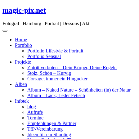
Skip
magic-pix.net
to
content
Fotograf | Hamburg | Portrait | Dessous | Akt
Home
Portfolio
Portfolio Lifestyle & Portrait
Portfolio Sensual
Projekte
Zutritt verboten – Dein Körper, Deine Regeln
Stolz, Schön – Kurvig
Corsage, immer ein Hingucker
Alben
Album – Naked Nature – Schönheiten (in) der Natur
Album – Lack, Leder Fetisch
Infotek
blog
Aufrufe
Termine
Empfehlungen & Partner
TfP-Vereinbarung
Ideen für ein Shooting