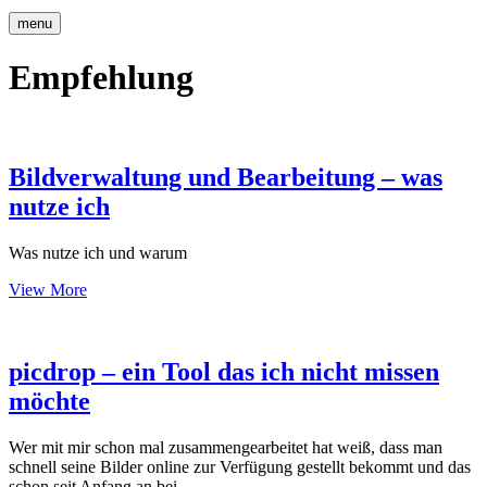
menu
Empfehlung
Bildverwaltung und Bearbeitung – was
nutze ich
Was nutze ich und warum
Bildverwaltung
View More
und
Bearbeitung
–
was
picdrop – ein Tool das ich nicht missen
nutze
möchte
ich
Wer mit mir schon mal zusammengearbeitet hat weiß, dass man
schnell seine Bilder online zur Verfügung gestellt bekommt und das
schon seit Anfang an bei…