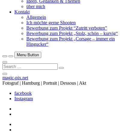
Ideen, Gedanken & Themen
über mich
Kontakt
Allgemein
Ich möchte gerne Shooten
Bewerbung zum Projekt “Zutritt verboten”
Bewerbung zum Projekt „Stolz, schön – kurvig“
Bewerbung zum Projekt „Corsage – immer ein
Hingucker“
Menu Button
Search
…
Close
magic-pix.net
Side
Fotograf | Hamburg | Portrait | Dessous | Akt
Menu
facebook
Instagram
facebook
Instagram
facebook
Instagram