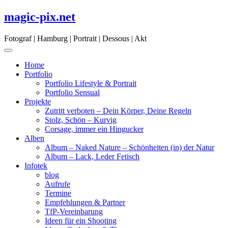
Skip
magic-pix.net
to
content
Fotograf | Hamburg | Portrait | Dessous | Akt
Home
Portfolio
Portfolio Lifestyle & Portrait
Portfolio Sensual
Projekte
Zutritt verboten – Dein Körper, Deine Regeln
Stolz, Schön – Kurvig
Corsage, immer ein Hingucker
Alben
Album – Naked Nature – Schönheiten (in) der Natur
Album – Lack, Leder Fetisch
Infotek
blog
Aufrufe
Termine
Empfehlungen & Partner
TfP-Vereinbarung
Ideen für ein Shooting