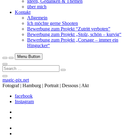
Ideen, Gedanken & Themen
über mich
Kontakt
Allgemein
Ich möchte gerne Shooten
Bewerbung zum Projekt “Zutritt verboten”
Bewerbung zum Projekt „Stolz, schön – kurvig“
Bewerbung zum Projekt „Corsage – immer ein
Hingucker“
Menu Button
Search
…
Close
magic-pix.net
Side
Fotograf | Hamburg | Portrait | Dessous | Akt
Menu
facebook
Instagram
facebook
Instagram
facebook
Instagram