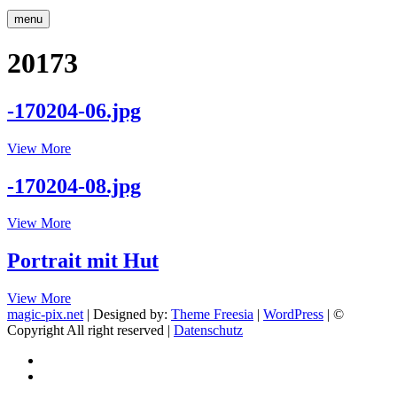
menu
20173
-170204-06.jpg
-170204-
View More
06.jpg
-170204-08.jpg
-170204-
View More
08.jpg
Portrait mit Hut
Portrait
View More
mit
magic-pix.net
| Designed by:
Theme Freesia
|
WordPress
| ©
Hut
Copyright All right reserved |
Datenschutz
facebook
Instagram