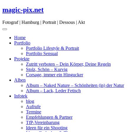
Skip
magic-pix.net
to
content
Fotograf | Hamburg | Portrait | Dessous | Akt
Home
Portfolio
Portfolio Lifestyle & Portrait
Portfolio Sensual
Projekte
Zutritt verboten – Dein Körper, Deine Regeln
Stolz, Schön – Kurvig
Corsage, immer ein Hingucker
Alben
Album – Naked Nature – Schönheiten (in) der Natur
Album – Lack, Leder Fetisch
Infotek
blog
Aufrufe
Termine
Empfehlungen & Partner
TfP-Vereinbarung
Ideen für ein Shooting