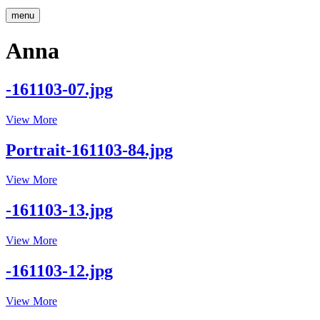
menu
Anna
-161103-07.jpg
-161103-
View More
07.jpg
Portrait-161103-84.jpg
Portrait-
View More
161103-
84.jpg
-161103-13.jpg
-161103-
View More
13.jpg
-161103-12.jpg
-161103-
View More
12.jpg