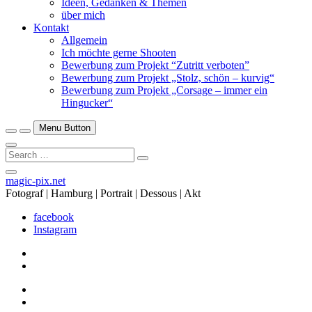
Ideen, Gedanken & Themen
über mich
Kontakt
Allgemein
Ich möchte gerne Shooten
Bewerbung zum Projekt “Zutritt verboten”
Bewerbung zum Projekt „Stolz, schön – kurvig“
Bewerbung zum Projekt „Corsage – immer ein
Hingucker“
Menu Button
Search
…
Close
magic-pix.net
Side
Fotograf | Hamburg | Portrait | Dessous | Akt
Menu
facebook
Instagram
facebook
Instagram
facebook
Instagram