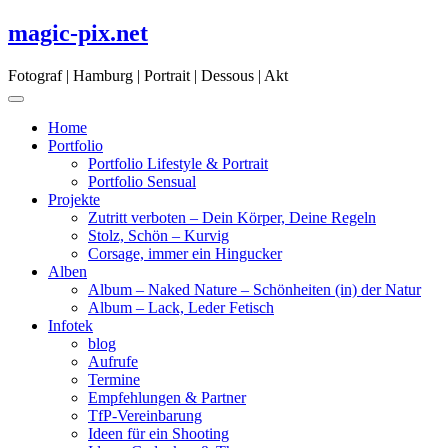
Skip
magic-pix.net
to
content
Fotograf | Hamburg | Portrait | Dessous | Akt
Home
Portfolio
Portfolio Lifestyle & Portrait
Portfolio Sensual
Projekte
Zutritt verboten – Dein Körper, Deine Regeln
Stolz, Schön – Kurvig
Corsage, immer ein Hingucker
Alben
Album – Naked Nature – Schönheiten (in) der Natur
Album – Lack, Leder Fetisch
Infotek
blog
Aufrufe
Termine
Empfehlungen & Partner
TfP-Vereinbarung
Ideen für ein Shooting