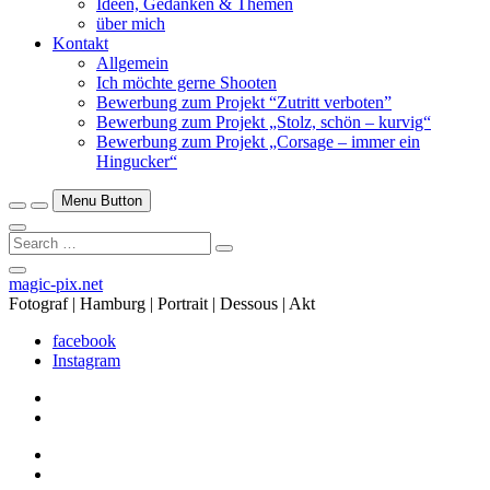
Ideen, Gedanken & Themen
über mich
Kontakt
Allgemein
Ich möchte gerne Shooten
Bewerbung zum Projekt “Zutritt verboten”
Bewerbung zum Projekt „Stolz, schön – kurvig“
Bewerbung zum Projekt „Corsage – immer ein
Hingucker“
Menu Button
Search
…
Close
magic-pix.net
Side
Fotograf | Hamburg | Portrait | Dessous | Akt
Menu
facebook
Instagram
facebook
Instagram
facebook
Instagram