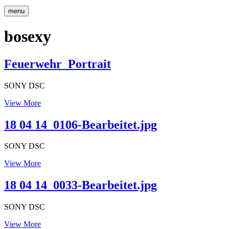
menu
bosexy
Feuerwehr_Portrait
SONY DSC
Feuerwehr_Portrait
View More
18 04 14_0106-Bearbeitet.jpg
SONY DSC
18
View More
04
14_0106-
18 04 14_0033-Bearbeitet.jpg
Bearbeitet.jpg
SONY DSC
18
View More