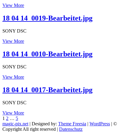
18
View More
04
14_0026-
18 04 14_0019-Bearbeitet.jpg
Bearbeitet.jpg
SONY DSC
18
View More
04
14_0019-
18 04 14_0010-Bearbeitet.jpg
Bearbeitet.jpg
SONY DSC
18
View More
04
14_0010-
18 04 14_0017-Bearbeitet.jpg
Bearbeitet.jpg
SONY DSC
18
View More
Seitennummerierung
Page
Page
Page
Next
04
1
2
…
5
page
14_0017-
magic-pix.net
| Designed by:
Theme Freesia
|
WordPress
| ©
der
Bearbeitet.jpg
Copyright All right reserved |
Datenschutz