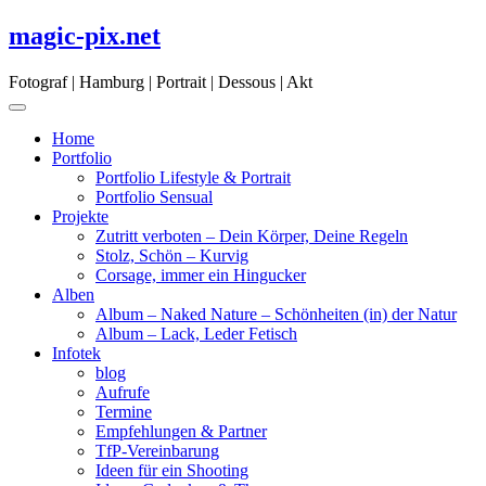
Skip
magic-pix.net
to
content
Fotograf | Hamburg | Portrait | Dessous | Akt
Home
Portfolio
Portfolio Lifestyle & Portrait
Portfolio Sensual
Projekte
Zutritt verboten – Dein Körper, Deine Regeln
Stolz, Schön – Kurvig
Corsage, immer ein Hingucker
Alben
Album – Naked Nature – Schönheiten (in) der Natur
Album – Lack, Leder Fetisch
Infotek
blog
Aufrufe
Termine
Empfehlungen & Partner
TfP-Vereinbarung
Ideen für ein Shooting