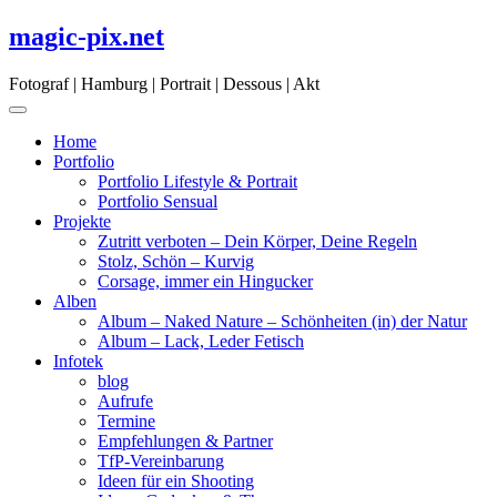
Skip
magic-pix.net
to
content
Fotograf | Hamburg | Portrait | Dessous | Akt
Home
Portfolio
Portfolio Lifestyle & Portrait
Portfolio Sensual
Projekte
Zutritt verboten – Dein Körper, Deine Regeln
Stolz, Schön – Kurvig
Corsage, immer ein Hingucker
Alben
Album – Naked Nature – Schönheiten (in) der Natur
Album – Lack, Leder Fetisch
Infotek
blog
Aufrufe
Termine
Empfehlungen & Partner
TfP-Vereinbarung
Ideen für ein Shooting