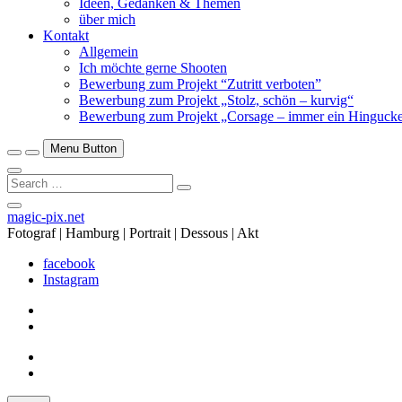
Ideen, Gedanken & Themen
über mich
Kontakt
Allgemein
Ich möchte gerne Shooten
Bewerbung zum Projekt “Zutritt verboten”
Bewerbung zum Projekt „Stolz, schön – kurvig“
Bewerbung zum Projekt „Corsage – immer ein Hingucke
Menu Button
Search
…
Close
magic-pix.net
Side
Fotograf | Hamburg | Portrait | Dessous | Akt
Menu
facebook
Instagram
facebook
Instagram
facebook
Instagram