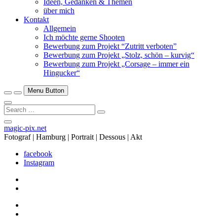
Ideen, Gedanken & Themen
über mich
Kontakt
Allgemein
Ich möchte gerne Shooten
Bewerbung zum Projekt “Zutritt verboten”
Bewerbung zum Projekt „Stolz, schön – kurvig“
Bewerbung zum Projekt „Corsage – immer ein
Hingucker“
Menu Button
Search
…
Close
magic-pix.net
Side
Fotograf | Hamburg | Portrait | Dessous | Akt
Menu
facebook
Instagram
facebook
Instagram
facebook
Instagram