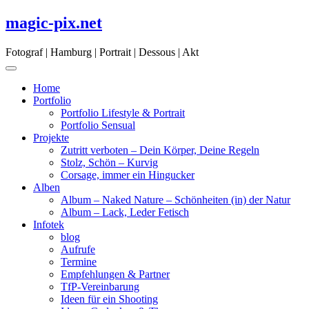
Skip
magic-pix.net
to
content
Fotograf | Hamburg | Portrait | Dessous | Akt
Home
Portfolio
Portfolio Lifestyle & Portrait
Portfolio Sensual
Projekte
Zutritt verboten – Dein Körper, Deine Regeln
Stolz, Schön – Kurvig
Corsage, immer ein Hingucker
Alben
Album – Naked Nature – Schönheiten (in) der Natur
Album – Lack, Leder Fetisch
Infotek
blog
Aufrufe
Termine
Empfehlungen & Partner
TfP-Vereinbarung
Ideen für ein Shooting