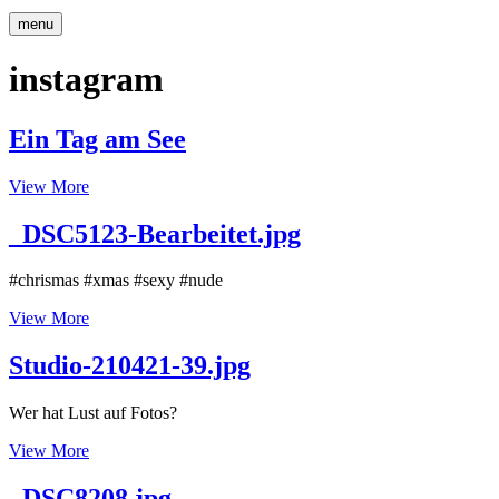
menu
instagram
Ein Tag am See
Ein
View More
Tag
am
_DSC5123-Bearbeitet.jpg
See
#chrismas #xmas #sexy #nude
_DSC5123-
View More
Bearbeitet.jpg
Studio-210421-39.jpg
Wer hat Lust auf Fotos?
Studio-
View More
210421-
39.jpg
_DSC8208.jpg