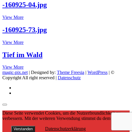
-160925-04.jpg
-160925-
View More
04.jpg
-160925-73.jpg
-160925-
View More
73.jpg
Tief im Wald
Tief
View More
im
magic-pix.net
| Designed by:
Theme Freesia
|
WordPress
| ©
Wald
Copyright All right reserved |
Datenschutz
facebook
Instagram
Diese Seite verwendet Cookies, um die Nutzerfreundlichkeit zu
verbessern. Mit der weiteren Verwendung stimmst du dem zu.
Datenschutzerklärung
Verstanden