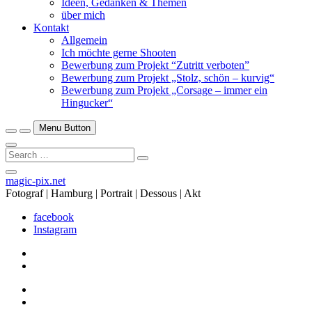
Ideen, Gedanken & Themen
über mich
Kontakt
Allgemein
Ich möchte gerne Shooten
Bewerbung zum Projekt “Zutritt verboten”
Bewerbung zum Projekt „Stolz, schön – kurvig“
Bewerbung zum Projekt „Corsage – immer ein
Hingucker“
Menu Button
Search
…
Close
magic-pix.net
Side
Fotograf | Hamburg | Portrait | Dessous | Akt
Menu
facebook
Instagram
facebook
Instagram
facebook
Instagram