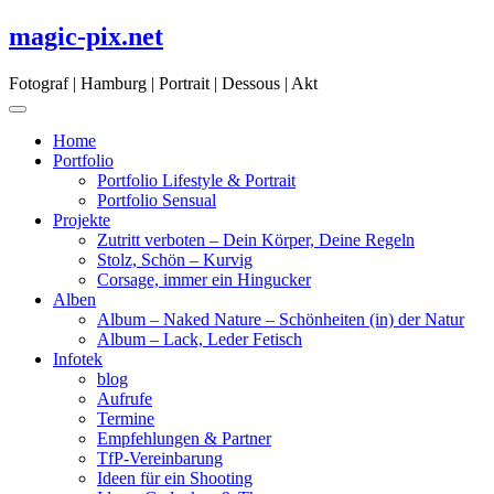
Skip
magic-pix.net
to
content
Fotograf | Hamburg | Portrait | Dessous | Akt
Home
Portfolio
Portfolio Lifestyle & Portrait
Portfolio Sensual
Projekte
Zutritt verboten – Dein Körper, Deine Regeln
Stolz, Schön – Kurvig
Corsage, immer ein Hingucker
Alben
Album – Naked Nature – Schönheiten (in) der Natur
Album – Lack, Leder Fetisch
Infotek
blog
Aufrufe
Termine
Empfehlungen & Partner
TfP-Vereinbarung
Ideen für ein Shooting