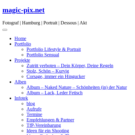
Skip
magic-pix.net
to
content
Fotograf | Hamburg | Portrait | Dessous | Akt
Home
Portfolio
Portfolio Lifestyle & Portrait
Portfolio Sensual
Projekte
Zutritt verboten – Dein Körper, Deine Regeln
Stolz, Schön – Kurvig
Corsage, immer ein Hingucker
Alben
Album – Naked Nature – Schönheiten (in) der Natur
Album – Lack, Leder Fetisch
Infotek
blog
Aufrufe
Termine
Empfehlungen & Partner
TfP-Vereinbarung
Ideen für ein Shooting