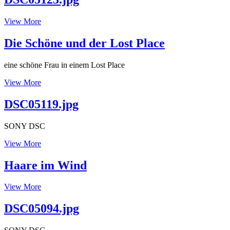
DSC05123.jpg
View More
Die Schöne und der Lost Place
eine schöne Frau in einem Lost Place
Die
View More
Schöne
und
DSC05119.jpg
der
Lost
SONY DSC
Place
DSC05119.jpg
View More
Haare im Wind
Haare
View More
im
Wind
DSC05094.jpg