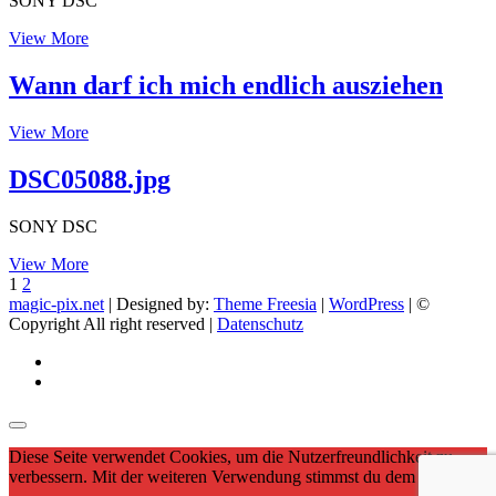
SONY DSC
DSC05094.jpg
View More
Wann darf ich mich endlich ausziehen
Wann
View More
darf
ich
DSC05088.jpg
mich
endlich
SONY DSC
ausziehen
DSC05088.jpg
View More
Seitennummerierung
Page
Page
Next
1
2
page
magic-pix.net
| Designed by:
Theme Freesia
|
WordPress
| ©
der
Copyright All right reserved |
Datenschutz
Beiträge
facebook
Instagram
Diese Seite verwendet Cookies, um die Nutzerfreundlichkeit zu
verbessern. Mit der weiteren Verwendung stimmst du dem zu.