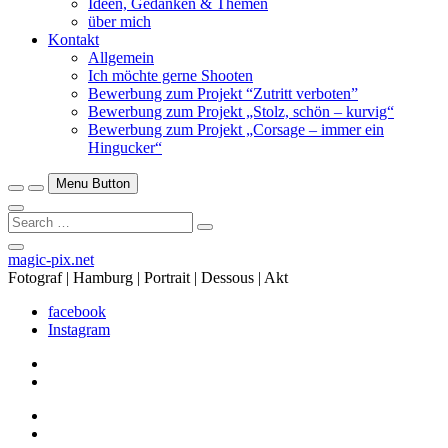
Ideen, Gedanken & Themen
über mich
Kontakt
Allgemein
Ich möchte gerne Shooten
Bewerbung zum Projekt “Zutritt verboten”
Bewerbung zum Projekt „Stolz, schön – kurvig“
Bewerbung zum Projekt „Corsage – immer ein
Hingucker“
Menu Button
Search
…
Close
magic-pix.net
Side
Fotograf | Hamburg | Portrait | Dessous | Akt
Menu
facebook
Instagram
facebook
Instagram
facebook
Instagram