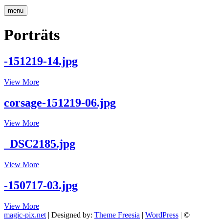
menu
Porträts
-151219-14.jpg
-151219-
View More
14.jpg
corsage-151219-06.jpg
corsage-
View More
151219-
06.jpg
_DSC2185.jpg
_DSC2185.jpg
View More
-150717-03.jpg
-150717-
View More
03.jpg
magic-pix.net
| Designed by:
Theme Freesia
|
WordPress
| ©