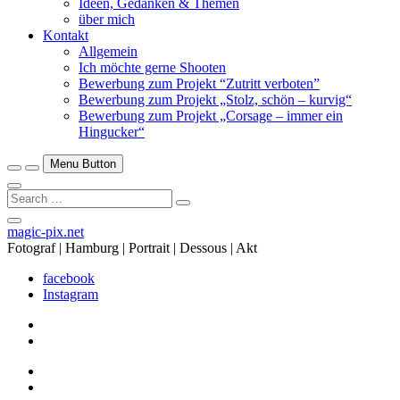
Ideen, Gedanken & Themen
über mich
Kontakt
Allgemein
Ich möchte gerne Shooten
Bewerbung zum Projekt “Zutritt verboten”
Bewerbung zum Projekt „Stolz, schön – kurvig“
Bewerbung zum Projekt „Corsage – immer ein
Hingucker“
Menu Button
Search
…
Close
magic-pix.net
Side
Fotograf | Hamburg | Portrait | Dessous | Akt
Menu
facebook
Instagram
facebook
Instagram
facebook
Instagram