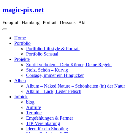
Skip
magic-pix.net
to
content
Fotograf | Hamburg | Portrait | Dessous | Akt
Home
Portfolio
Portfolio Lifestyle & Portrait
Portfolio Sensual
Projekte
Zutritt verboten – Dein Körper, Deine Regeln
Stolz, Schön – Kurvig
Corsage, immer ein Hingucker
Alben
Album – Naked Nature – Schönheiten (in) der Natur
Album – Lack, Leder Fetisch
Infotek
blog
Aufrufe
Termine
Empfehlungen & Partner
TfP-Vereinbarung
Ideen für ein Shooting