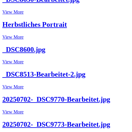
_DSC8650-
View More
Bearbeitet.jpg
Herbstliches Portrait
Herbstliches
View More
Portrait
_DSC8600.jpg
_DSC8600.jpg
View More
_DSC8513-Bearbeitet-2.jpg
_DSC8513-
View More
Bearbeitet-
2.jpg
20250702-_DSC9770-Bearbeitet.jpg
20250702-
View More
_DSC9770-
Bearbeitet.jpg
20250702-_DSC9773-Bearbeitet.jpg