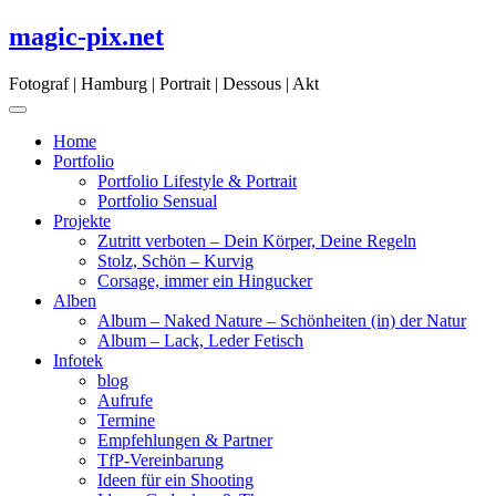
Skip
magic-pix.net
to
content
Fotograf | Hamburg | Portrait | Dessous | Akt
Home
Portfolio
Portfolio Lifestyle & Portrait
Portfolio Sensual
Projekte
Zutritt verboten – Dein Körper, Deine Regeln
Stolz, Schön – Kurvig
Corsage, immer ein Hingucker
Alben
Album – Naked Nature – Schönheiten (in) der Natur
Album – Lack, Leder Fetisch
Infotek
blog
Aufrufe
Termine
Empfehlungen & Partner
TfP-Vereinbarung
Ideen für ein Shooting