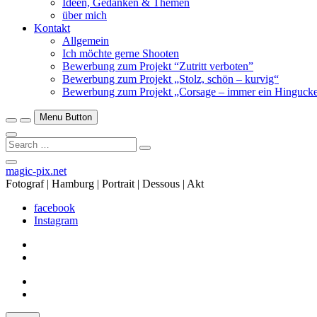
Ideen, Gedanken & Themen
über mich
Kontakt
Allgemein
Ich möchte gerne Shooten
Bewerbung zum Projekt “Zutritt verboten”
Bewerbung zum Projekt „Stolz, schön – kurvig“
Bewerbung zum Projekt „Corsage – immer ein Hingucke
Menu Button
Search
…
Close
magic-pix.net
Side
Fotograf | Hamburg | Portrait | Dessous | Akt
Menu
facebook
Instagram
facebook
Instagram
facebook
Instagram