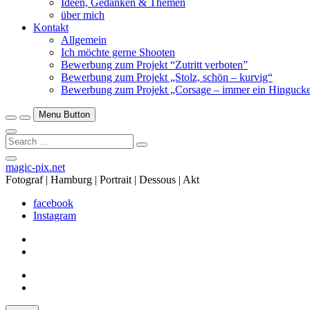
Ideen, Gedanken & Themen
über mich
Kontakt
Allgemein
Ich möchte gerne Shooten
Bewerbung zum Projekt “Zutritt verboten”
Bewerbung zum Projekt „Stolz, schön – kurvig“
Bewerbung zum Projekt „Corsage – immer ein Hingucke
Menu Button
Search
…
Close
magic-pix.net
Side
Fotograf | Hamburg | Portrait | Dessous | Akt
Menu
facebook
Instagram
facebook
Instagram
facebook
Instagram