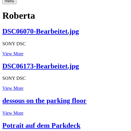
menu
Roberta
DSC06070-Bearbeitet.jpg
SONY DSC
DSC06070-
View More
Bearbeitet.jpg
DSC06173-Bearbeitet.jpg
SONY DSC
DSC06173-
View More
Bearbeitet.jpg
dessous on the parking floor
dessous
View More
on
the
Potrait auf dem Parkdeck
parking