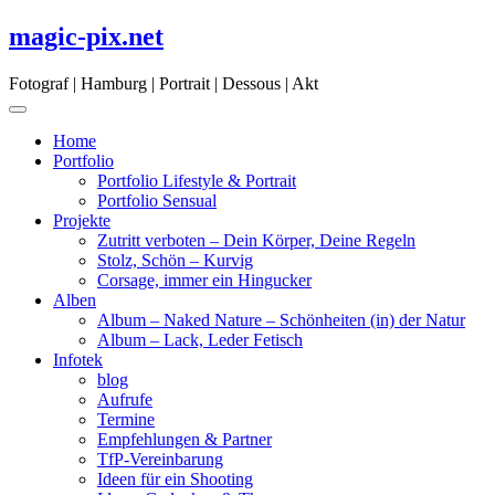
Skip
magic-pix.net
to
content
Fotograf | Hamburg | Portrait | Dessous | Akt
Home
Portfolio
Portfolio Lifestyle & Portrait
Portfolio Sensual
Projekte
Zutritt verboten – Dein Körper, Deine Regeln
Stolz, Schön – Kurvig
Corsage, immer ein Hingucker
Alben
Album – Naked Nature – Schönheiten (in) der Natur
Album – Lack, Leder Fetisch
Infotek
blog
Aufrufe
Termine
Empfehlungen & Partner
TfP-Vereinbarung
Ideen für ein Shooting