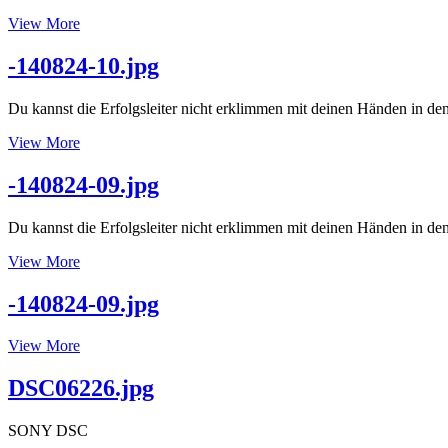
floor
Potrait
View More
auf
dem
-140824-10.jpg
Parkdeck
Du kannst die Erfolgsleiter nicht erklimmen mit deinen Händen in de
-140824-
View More
10.jpg
-140824-09.jpg
Du kannst die Erfolgsleiter nicht erklimmen mit deinen Händen in de
-140824-
View More
09.jpg
-140824-09.jpg
-140824-
View More
09.jpg
DSC06226.jpg
SONY DSC