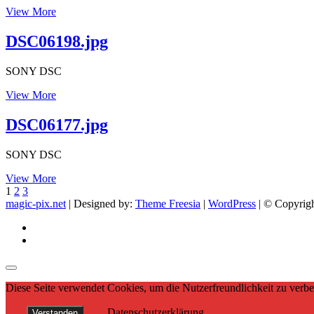
DSC06226.jpg
View More
DSC06198.jpg
SONY DSC
DSC06198.jpg
View More
DSC06177.jpg
SONY DSC
DSC06177.jpg
View More
Seitennummerierung
Page
Page
Page
Next
1
2
3
page
magic-pix.net
| Designed by:
Theme Freesia
|
WordPress
| © Copyright
der
facebook
Beiträge
Instagram
Diese Seite verwendet Cookies, um die Nutzerfreundlichkeit zu verb
Datenschutzerklärung
Verstanden