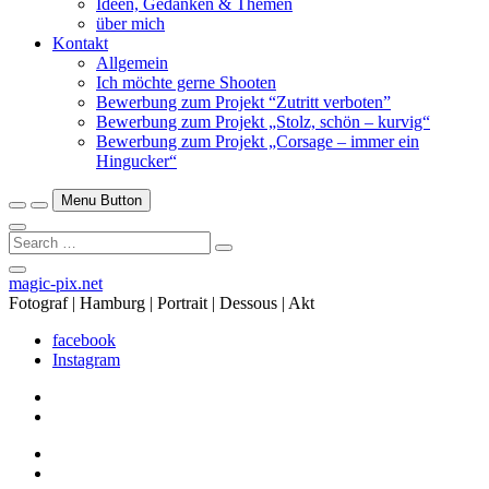
Ideen, Gedanken & Themen
über mich
Kontakt
Allgemein
Ich möchte gerne Shooten
Bewerbung zum Projekt “Zutritt verboten”
Bewerbung zum Projekt „Stolz, schön – kurvig“
Bewerbung zum Projekt „Corsage – immer ein
Hingucker“
Menu Button
Search
…
Close
magic-pix.net
Side
Fotograf | Hamburg | Portrait | Dessous | Akt
Menu
facebook
Instagram
facebook
Instagram
facebook
Instagram