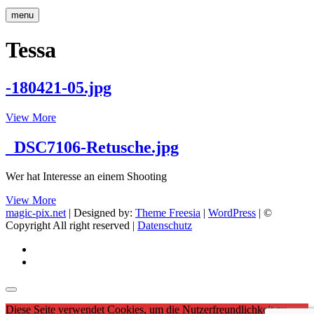
menu
Tessa
-180421-05.jpg
-180421-
View More
05.jpg
_DSC7106-Retusche.jpg
Wer hat Interesse an einem Shooting
_DSC7106-
View More
Retusche.jpg
magic-pix.net
| Designed by:
Theme Freesia
|
WordPress
| ©
Copyright All right reserved |
Datenschutz
facebook
Instagram
Diese Seite verwendet Cookies, um die Nutzerfreundlichkeit zu