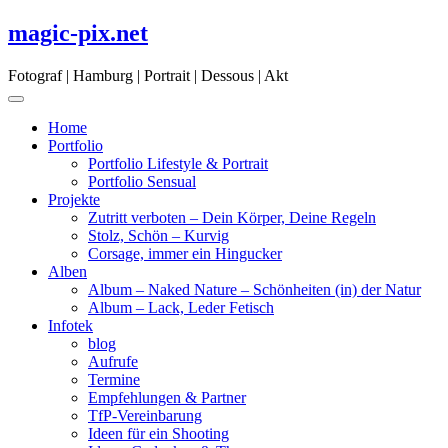
Skip
magic-pix.net
to
content
Fotograf | Hamburg | Portrait | Dessous | Akt
Home
Portfolio
Portfolio Lifestyle & Portrait
Portfolio Sensual
Projekte
Zutritt verboten – Dein Körper, Deine Regeln
Stolz, Schön – Kurvig
Corsage, immer ein Hingucker
Alben
Album – Naked Nature – Schönheiten (in) der Natur
Album – Lack, Leder Fetisch
Infotek
blog
Aufrufe
Termine
Empfehlungen & Partner
TfP-Vereinbarung
Ideen für ein Shooting