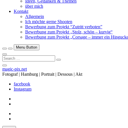
Ideen, Gedanken & Themen
über mich
Kontakt
Allgemein
Ich möchte gerne Shooten
Bewerbung zum Projekt “Zutritt verboten”
Bewerbung zum Projekt „Stolz, schön – kurvig“
Bewerbung zum Projekt „Corsage – immer ein Hingucke
Menu Button
Search
…
Close
magic-pix.net
Side
Fotograf | Hamburg | Portrait | Dessous | Akt
Menu
facebook
Instagram
facebook
Instagram
facebook
Instagram