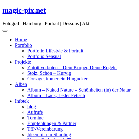
Skip
magic-pix.net
to
content
Fotograf | Hamburg | Portrait | Dessous | Akt
Home
Portfolio
Portfolio Lifestyle & Portrait
Portfolio Sensual
Projekte
Zutritt verboten – Dein Körper, Deine Regeln
Stolz, Schön – Kurvig
Corsage, immer ein Hingucker
Alben
Album – Naked Nature – Schönheiten (in) der Natur
Album – Lack, Leder Fetisch
Infotek
blog
Aufrufe
Termine
Empfehlungen & Partner
TfP-Vereinbarung
Ideen für ein Shooting