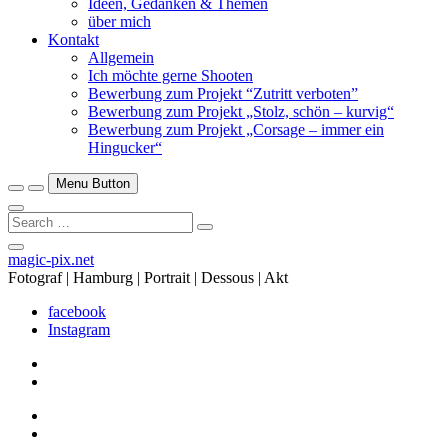
Ideen, Gedanken & Themen
über mich
Kontakt
Allgemein
Ich möchte gerne Shooten
Bewerbung zum Projekt “Zutritt verboten”
Bewerbung zum Projekt „Stolz, schön – kurvig“
Bewerbung zum Projekt „Corsage – immer ein
Hingucker“
Menu Button
Search
…
Close
magic-pix.net
Side
Fotograf | Hamburg | Portrait | Dessous | Akt
Menu
facebook
Instagram
facebook
Instagram
facebook
Instagram