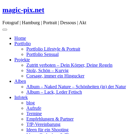
Skip
magic-pix.net
to
content
Fotograf | Hamburg | Portrait | Dessous | Akt
Home
Portfolio
Portfolio Lifestyle & Portrait
Portfolio Sensual
Projekte
Zutritt verboten – Dein Körper, Deine Regeln
Stolz, Schön – Kurvig
Corsage, immer ein Hingucker
Alben
Album – Naked Nature – Schönheiten (in) der Natur
Album – Lack, Leder Fetisch
Infotek
blog
Aufrufe
Termine
Empfehlungen & Partner
TfP-Vereinbarung
Ideen für ein Shooting