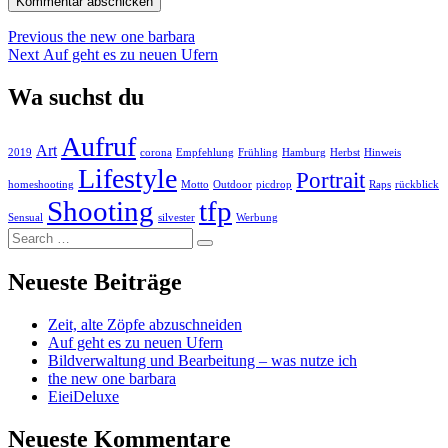
Beitragsnavigation
Previous
Previous
the new one barbara
Next
post:
Next
Auf geht es zu neuen Ufern
post:
Wa suchst du
Aufruf
Art
2019
corona
Empfehlung
Frühling
Hamburg
Herbst
Hinweis
Lifestyle
Portrait
homeshooting
Motto
Outdoor
picdrop
Raps
rückblick
Shooting
tfp
Sensual
silvester
Werbung
Search
…
Neueste Beiträge
Zeit, alte Zöpfe abzuschneiden
Auf geht es zu neuen Ufern
Bildverwaltung und Bearbeitung – was nutze ich
the new one barbara
EieiDeluxe
Neueste Kommentare