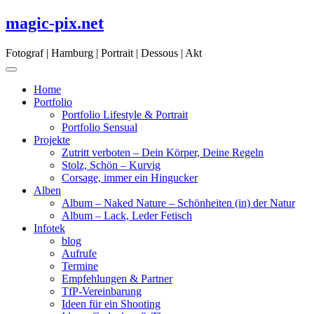
Skip
magic-pix.net
to
content
Fotograf | Hamburg | Portrait | Dessous | Akt
Home
Portfolio
Portfolio Lifestyle & Portrait
Portfolio Sensual
Projekte
Zutritt verboten – Dein Körper, Deine Regeln
Stolz, Schön – Kurvig
Corsage, immer ein Hingucker
Alben
Album – Naked Nature – Schönheiten (in) der Natur
Album – Lack, Leder Fetisch
Infotek
blog
Aufrufe
Termine
Empfehlungen & Partner
TfP-Vereinbarung
Ideen für ein Shooting