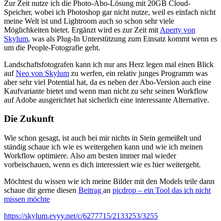
Zur Zeit nutze ich die Photo-Abo-Lösung mit 20GB Cloud-
Speicher, wobei ich Photoshop gar nicht nutze, weil es einfach nicht
meine Welt ist und Lightroom auch so schon sehr viele
Möglichkeiten bietet. Ergänzt wird es zur Zeit mit
Aperty von
Skylum
, was als Plug-In Unterstützung zum Einsatz kommt wenn es
um die People-Fotografie geht.
Landschaftsfotografen kann ich nur ans Herz legen mal einen Blick
auf
Neo von Skylum
zu werfen, ein relativ junges Programm was
aber sehr viel Potential hat, da es neben der Abo-Version auch eine
Kaufvariante bietet und wenn man nicht zu sehr seinen Workflow
auf Adobe ausgerichtet hat sicherlich eine interessante Alternative.
Die Zukunft
Wie schon gesagt, ist auch bei mir nichts in Stein gemeißelt und
ständig schaue ich wie es weitergehen kann und wie ich meinen
Workflow optimiere. Also am besten immer mal wieder
vorbeischauen, wenn es dich interessiert wie es hier weitergeht.
Möchtest du wissen wie ich meine Bilder mit den Models teile dann
schaue dir gerne diesen
Beitrag
an
picdrop – ein Tool das ich nicht
missen möchte
https://skylum.evyy.net/c/6277715/2133253/3255