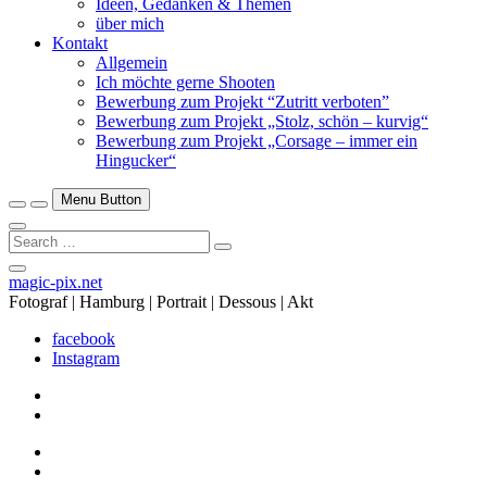
Ideen, Gedanken & Themen
über mich
Kontakt
Allgemein
Ich möchte gerne Shooten
Bewerbung zum Projekt “Zutritt verboten”
Bewerbung zum Projekt „Stolz, schön – kurvig“
Bewerbung zum Projekt „Corsage – immer ein
Hingucker“
Menu Button
Search
…
Close
magic-pix.net
Side
Fotograf | Hamburg | Portrait | Dessous | Akt
Menu
facebook
Instagram
facebook
Instagram
facebook
Instagram