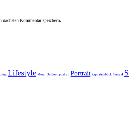
n nächsten Kommentar speichern.
S
Lifestyle
Portrait
oting
Motto
Outdoor
picdrop
Raps
rückblick
Sensual