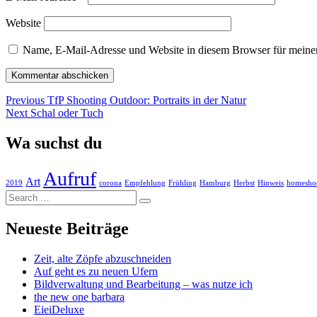
Website
Name, E-Mail-Adresse und Website in diesem Browser für meine
Beitragsnavigation
Previous
Previous
TfP Shooting Outdoor: Portraits in der Natur
Next
post:
Next
Schal oder Tuch
post:
Wa suchst du
Aufruf
Art
2019
corona
Empfehlung
Frühling
Hamburg
Herbst
Hinweis
homesho
Search
…
Neueste Beiträge
Zeit, alte Zöpfe abzuschneiden
Auf geht es zu neuen Ufern
Bildverwaltung und Bearbeitung – was nutze ich
the new one barbara
EieiDeluxe