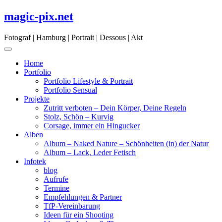
Skip
magic-pix.net
to
content
Fotograf | Hamburg | Portrait | Dessous | Akt
Home
Portfolio
Portfolio Lifestyle & Portrait
Portfolio Sensual
Projekte
Zutritt verboten – Dein Körper, Deine Regeln
Stolz, Schön – Kurvig
Corsage, immer ein Hingucker
Alben
Album – Naked Nature – Schönheiten (in) der Natur
Album – Lack, Leder Fetisch
Infotek
blog
Aufrufe
Termine
Empfehlungen & Partner
TfP-Vereinbarung
Ideen für ein Shooting