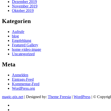
Dezember 2019
November 2019
Oktober 2019
Kategorien
Aufrufe
blog
Empfehlung
Featured Gallery
home-video-image
Uncategorized
Meta
Anmelden
Eintrags-Feed
Kommentar-Feed
WordPress.org
magic-pix.net
| Designed by:
Theme Freesia
|
WordPress
| © Copyright
facebook
Instagram