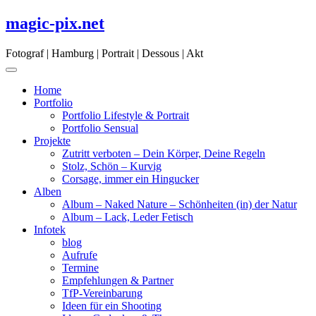
Skip
magic-pix.net
to
content
Fotograf | Hamburg | Portrait | Dessous | Akt
Home
Portfolio
Portfolio Lifestyle & Portrait
Portfolio Sensual
Projekte
Zutritt verboten – Dein Körper, Deine Regeln
Stolz, Schön – Kurvig
Corsage, immer ein Hingucker
Alben
Album – Naked Nature – Schönheiten (in) der Natur
Album – Lack, Leder Fetisch
Infotek
blog
Aufrufe
Termine
Empfehlungen & Partner
TfP-Vereinbarung
Ideen für ein Shooting