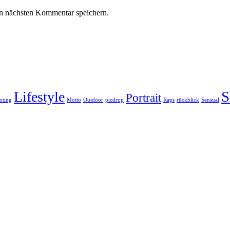
n nächsten Kommentar speichern.
S
Lifestyle
Portrait
oting
Motto
Outdoor
picdrop
Raps
rückblick
Sensual