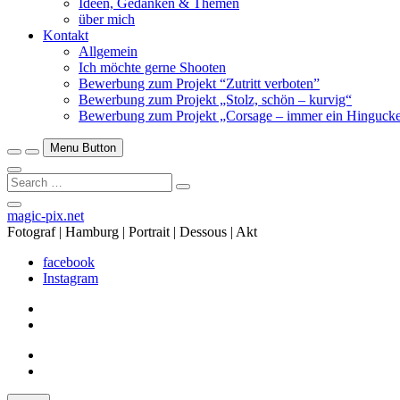
Ideen, Gedanken & Themen
über mich
Kontakt
Allgemein
Ich möchte gerne Shooten
Bewerbung zum Projekt “Zutritt verboten”
Bewerbung zum Projekt „Stolz, schön – kurvig“
Bewerbung zum Projekt „Corsage – immer ein Hingucke
Menu Button
Search
…
Close
magic-pix.net
Side
Fotograf | Hamburg | Portrait | Dessous | Akt
Menu
facebook
Instagram
facebook
Instagram
facebook
Instagram