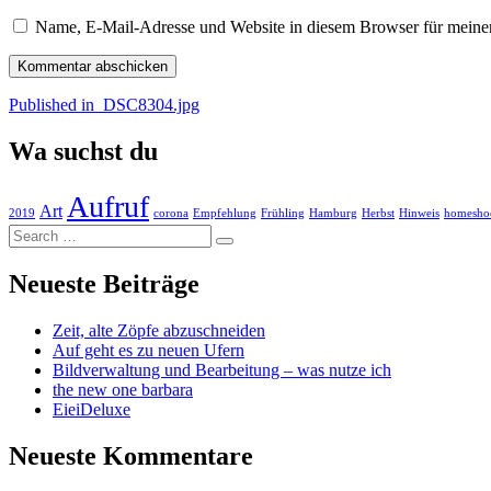
Name, E-Mail-Adresse und Website in diesem Browser für meine
Beitragsnavigation
Published in
_DSC8304.jpg
Wa suchst du
Aufruf
Art
2019
corona
Empfehlung
Frühling
Hamburg
Herbst
Hinweis
homesho
Search
…
Neueste Beiträge
Zeit, alte Zöpfe abzuschneiden
Auf geht es zu neuen Ufern
Bildverwaltung und Bearbeitung – was nutze ich
the new one barbara
EieiDeluxe
Neueste Kommentare