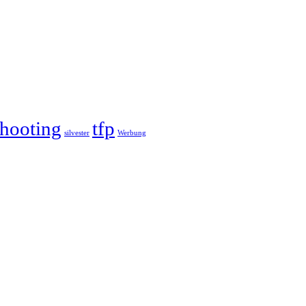
hooting
tfp
silvester
Werbung