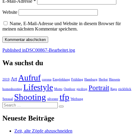
E-Mail-Adresse
*
Website
Name, E-Mail-Adresse und Website in diesem Browser für
meinen nächsten Kommentar speichern.
Beitragsnavigation
Published in
DSC00867-Bearbeitet.jpg
Wa suchst du
Aufruf
Art
2019
corona
Empfehlung
Frühling
Hamburg
Herbst
Hinweis
Lifestyle
Portrait
homeshooting
Motto
Outdoor
picdrop
Raps
rückblick
Shooting
tfp
Sensual
silvester
Werbung
Search
…
Neueste Beiträge
Zeit, alte Zöpfe abzuschneiden