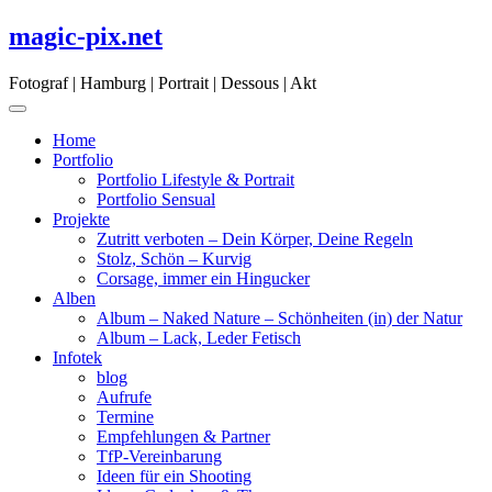
Skip
magic-pix.net
to
content
Fotograf | Hamburg | Portrait | Dessous | Akt
Home
Portfolio
Portfolio Lifestyle & Portrait
Portfolio Sensual
Projekte
Zutritt verboten – Dein Körper, Deine Regeln
Stolz, Schön – Kurvig
Corsage, immer ein Hingucker
Alben
Album – Naked Nature – Schönheiten (in) der Natur
Album – Lack, Leder Fetisch
Infotek
blog
Aufrufe
Termine
Empfehlungen & Partner
TfP-Vereinbarung
Ideen für ein Shooting