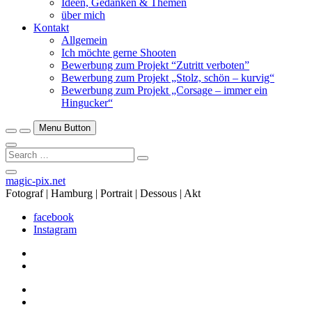
Ideen, Gedanken & Themen
über mich
Kontakt
Allgemein
Ich möchte gerne Shooten
Bewerbung zum Projekt “Zutritt verboten”
Bewerbung zum Projekt „Stolz, schön – kurvig“
Bewerbung zum Projekt „Corsage – immer ein
Hingucker“
Menu Button
Search
…
Close
magic-pix.net
Side
Fotograf | Hamburg | Portrait | Dessous | Akt
Menu
facebook
Instagram
facebook
Instagram
facebook
Instagram