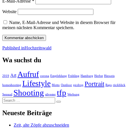
E-Mail-Adresse
*
Website
Name, E-Mail-Adresse und Website in diesem Browser für
meinen nächsten Kommentar speichern.
Beitragsnavigation
Published in
Hochzeitswald
Wa suchst du
Aufruf
Art
2019
corona
Empfehlung
Frühling
Hamburg
Herbst
Hinweis
Lifestyle
Portrait
homeshooting
Motto
Outdoor
picdrop
Raps
rückblick
Shooting
tfp
Sensual
silvester
Werbung
Search
…
Neueste Beiträge
Zeit, alte Zöpfe abzuschneiden