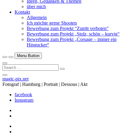
Ideen, Gedanken & Themen
über mich
Kontakt
Allgemein
Ich möchte gerne Shooten
Bewerbung zum Projekt “Zutritt verboten”
Bewerbung zum Projekt „Stolz, schön – kurvig“
Bewerbung zum Projekt „Corsage – immer ein
Hingucker“
Menu Button
Search
…
Close
magic-pix.net
Side
Fotograf | Hamburg | Portrait | Dessous | Akt
Menu
facebook
Instagram
facebook
Instagram
facebook
Instagram