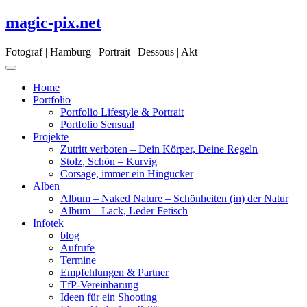
Skip
magic-pix.net
to
content
Fotograf | Hamburg | Portrait | Dessous | Akt
Home
Portfolio
Portfolio Lifestyle & Portrait
Portfolio Sensual
Projekte
Zutritt verboten – Dein Körper, Deine Regeln
Stolz, Schön – Kurvig
Corsage, immer ein Hingucker
Alben
Album – Naked Nature – Schönheiten (in) der Natur
Album – Lack, Leder Fetisch
Infotek
blog
Aufrufe
Termine
Empfehlungen & Partner
TfP-Vereinbarung
Ideen für ein Shooting